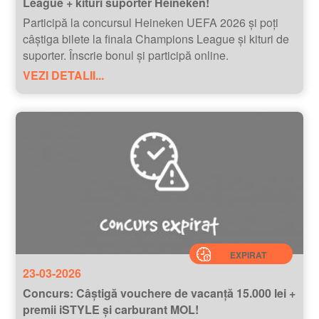
League + kituri suporter Heineken!
Participă la concursul Heineken UEFA 2026 și poți
câștiga bilete la finala Champions League și kituri de
suporter. Înscrie bonul și participă online.
VEZI DETALII...
EXPIRAT
23-03-2026
Concurs: Câștigă vouchere de vacanță 15.000 lei +
premii iSTYLE și carburant MOL!