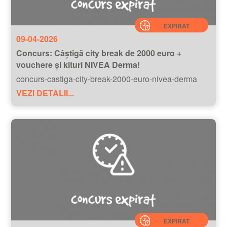
EXPIRAT
09-04-2026
Concurs: Câștigă city break de 2000 euro +
vouchere și kituri NIVEA Derma!
concurs-castiga-city-break-2000-euro-nivea-derma
VEZI DETALII...
EXPIRAT