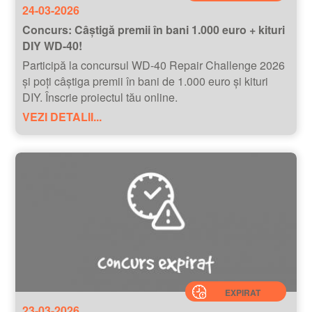
24-03-2026
Concurs: Câștigă premii în bani 1.000 euro + kituri
DIY WD-40!
Participă la concursul WD-40 Repair Challenge 2026
și poți câștiga premii în bani de 1.000 euro și kituri
DIY. Înscrie proiectul tău online.
VEZI DETALII...
EXPIRAT
23-03-2026