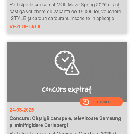
Participă la concursul MOL Move Spring 2026 și poți
câștiga vouchere de vacanță de 15.000 lei, vouchere
iSTYLE și carduri carburant. Înscrie-te în aplicație.
VEZI DETALII...
EXPIRAT
24-03-2026
Concurs: Câștigă canapele, televizoare Samsung
și minifrigidere Carlsberg!
Participă la concursul Momentul Carlsberg 2026 și