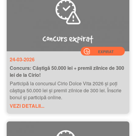
EXPIRAT
24-03-2026
Concurs: Câștigă 50.000 lei + premii zilnice de 300
lei de la Cirio!
Participă la concursul Cirio Dolce Vita 2026 și poți
câștiga 50.000 lei și premii zilnice de 300 lei. Înscrie
bonul și participă online.
VEZI DETALII...