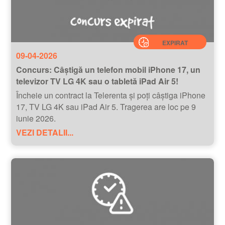
EXPIRAT
09-04-2026
Concurs: Câștigă un telefon mobil iPhone 17, un
televizor TV LG 4K sau o tabletă iPad Air 5!
Încheie un contract la Telerenta și poți câștiga iPhone
17, TV LG 4K sau iPad Air 5. Tragerea are loc pe 9
iunie 2026.
VEZI DETALII...