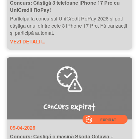
Concurs: Câștigă 3 telefoane iPhone 17 Pro cu
UniCredit RoPay!
Participă la concursul UniCredit RoPay 2026 și poți
câștiga unul dintre cele 3 iPhone 17 Pro. Fă tranzacții
și participă automat.
VEZI DETALII...
EXPIRAT
09-04-2026
Concurs: Câștigă o mașină Skoda Octavia +