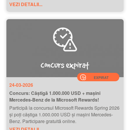
VEZI DETALII...
EXPIRAT
24-03-2026
Concurs: Câștigă 1.000.000 USD + mașini
Mercedes-Benz de la Microsoft Rewards!
Participă la concursul Microsoft Rewards Spring 2026
și poți câștiga 1.000.000 USD și mașini Mercedes-
Benz. Participare gratuită online.
VEZI DETALII...