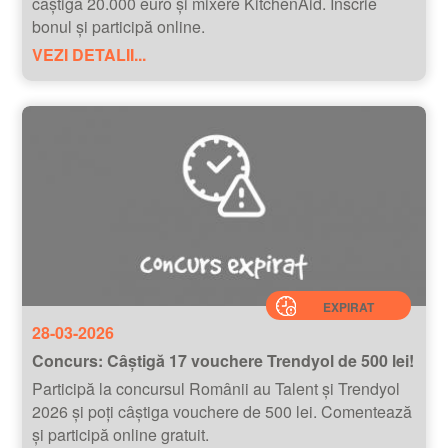
câștiga 20.000 euro și mixere KitchenAid. Înscrie
bonul și participă online.
VEZI DETALII...
EXPIRAT
28-03-2026
Concurs: Câștigă 17 vouchere Trendyol de 500 lei!
Participă la concursul Românii au Talent și Trendyol
2026 și poți câștiga vouchere de 500 lei. Comentează
și participă online gratuit.