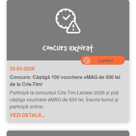
EXPIRAT
25-03-2026
Concurs: Câștigă 100 vouchere eMAG de 500 lei
de la Cris-Tim!
Participă la concursul Cris-Tim Lactate 2026 și poți
câștiga vouchere eMAG de 500 lei. Înscrie bonul și
participă online.
VEZI DETALII...