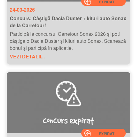
EXPIRAT
24-03-2026
Concurs: Câștigă Dacia Duster + kituri auto Sonax
de la Carrefour!
Participă la concursul Carrefour Sonax 2026 și poți
câștiga o Dacia Duster și kituri auto Sonax. Scanează
bonul și participă în aplicație.
VEZI DETALII...
EXPIRAT