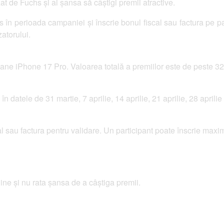
t de Fuchs și ai șansa să câștigi premii atractive.
 perioada campaniei și înscrie bonul fiscal sau factura pe pag
atorului.
foane iPhone 17 Pro. Valoarea totală a premiilor este de peste 32
în datele de 31 martie, 7 aprilie, 14 aprilie, 21 aprilie, 28 aprili
al sau factura pentru validare. Un participant poate înscrie ma
ine și nu rata șansa de a câștiga premii.