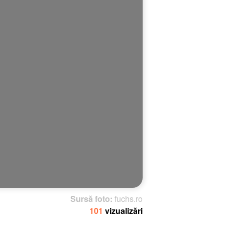
Sursă foto:
fuchs.ro
101
vizualizări