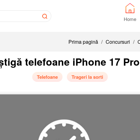
Home
Prima pagină
/
Concursuri
/
C
tigă telefoane iPhone 17 Pro
Telefoane
Trageri la sorti