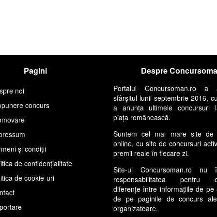
Pagini
Despre Concursom
Portalul Concursoman.ro a 
spre noi
sfârșitul lunii septembrie 2016, c
opunere concurs
a anunța ultimele concursuri 
piața românească.
omovare
Suntem cel mai mare site de 
pressum
online, cu site de concursuri acti
meni și condiții
premii reale în fiecare zi.
itica de confidențialitate
Site-ul Concursoman.ro nu 
itica de cookie-uri
responsabilitatea pentru ev
diferențe între informațiile de pe 
ntact
de pe paginile de concurs ale s
portare
organizatoare.