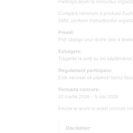
Participă acum la concursul organiza
Cumpără minimum 3 produse Fuchs în
SMS, conform instrucțiunilor organiz
Premii:
Poți câștiga unul dintre cele 6 tele
Extragere:
Tragerile la sorți au loc săptămânal, 
Regulament participare:
Este necesar să păstrezi bonul fisc
Perioada concurs:
23 martie 2026 – 5 mai 2026
Înscrie-te acum la acest concurs onl
Disclaimer: