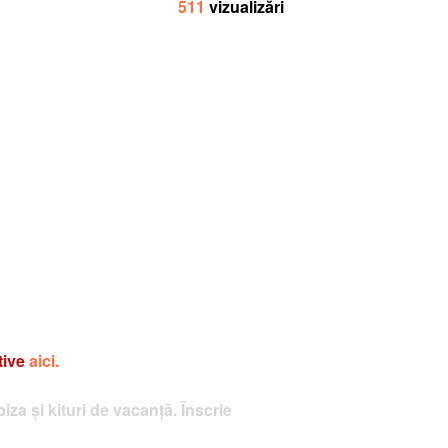
511
vizualizări
tive
aici.
za și kituri de vacanță. Înscrie