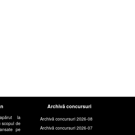
an
Archivă concursuri
apărut la
Archivă concursuri 2026-08
u scopul de
Archivă concursuri 2026-07
lansate pe