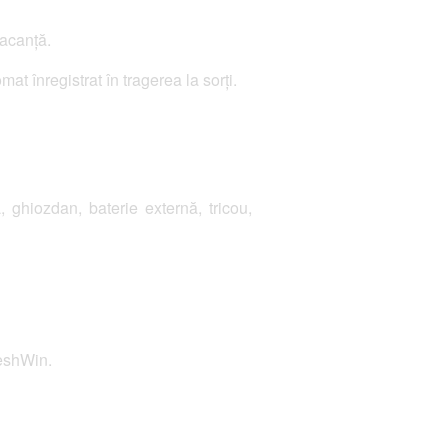
vacanță.
t înregistrat în tragerea la sorți.
 ghiozdan, baterie externă, tricou,
reshWin.