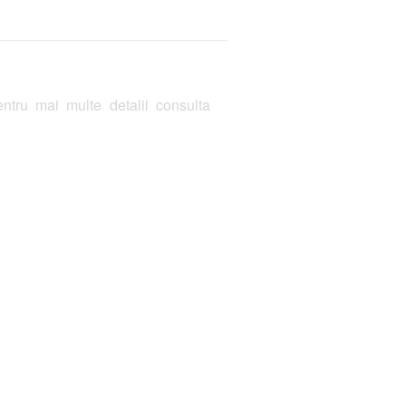
ntru mai multe detalii consulta