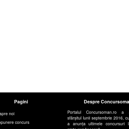
Pagini
Despre Concursom
Portalul Concursoman.ro a 
spre noi
sfârșitul lunii septembrie 2016, c
opunere concurs
a anunța ultimele concursuri 