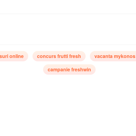
uri online
concurs frutti fresh
vacanta mykonos
campanie freshwin