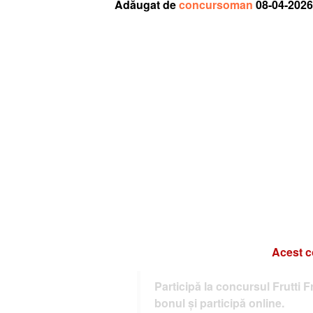
Adăugat de
concursoman
08-04-2026
Acest c
Participă la concursul Frutti F
bonul și participă online.