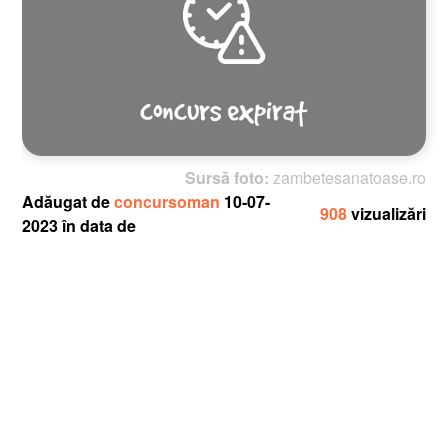
Sursă foto:
zambetesanatoase.ro
Adăugat de
concursoman
10-07-
908
vizualizări
2023 în data de