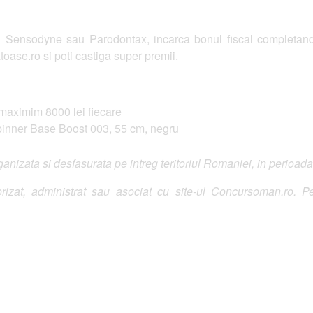
i Sensodyne sau Parodontax, incarca bonul fiscal completand
se.ro si poti castiga super premii.
 maximim 8000 lei fiecare
pinner Base Boost 003, 55 cm, negru
izata si desfasurata pe intreg teritoriul Romaniei, in perioada
izat, administrat sau asociat cu site-ul Concursoman.ro. Pe