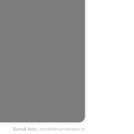
Sursă foto:
zambetesanatoase.ro