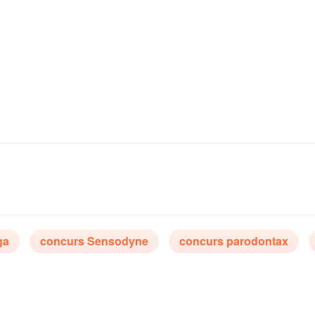
ga
concurs Sensodyne
concurs parodontax