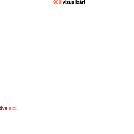
908
vizualizări
tive
aici.