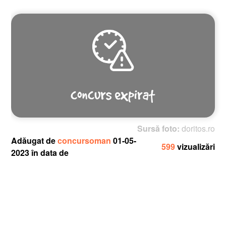
Sursă foto:
doritos.ro
Adăugat de
concursoman
01-05-
599
vizualizări
2023 în data de