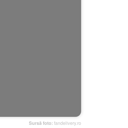
Sursă foto:
fandelivery.ro