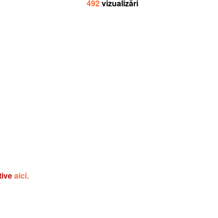
492
vizualizări
tive
aici.