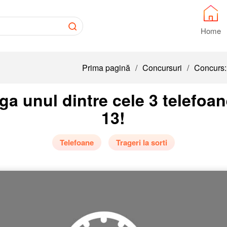
Home
Prima pagină
/
Concursuri
/
Concurs: 
ga unul dintre cele 3 telefoa
13!
Telefoane
Trageri la sorti