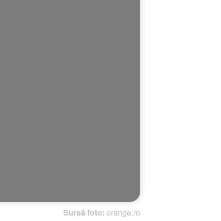
Sursă foto:
orange.ro