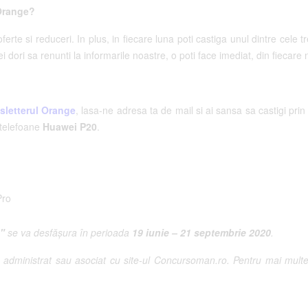
 Orange?
ferte si reduceri. In plus, in fiecare luna poti castiga unul dintre cele
dori sa renunti la informarile noastre, o poti face imediat, din fiecare n
sletterul Orange
, lasa-ne adresa ta de mail si ai sansa sa castigi prin
telefoane
Huawei P20
.
Pro
e"
se va desfășura în perioada
19 iunie – 21 septembrie
2
020
.
administrat sau asociat cu site-ul Concursoman.ro. Pentru mai multe d