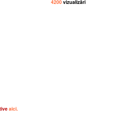
4200
vizualizări
tive
aici.