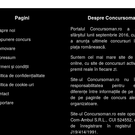
Pagini
Despre Concursom
Portalul Concursoman.ro a 
spre noi
sfârșitul lunii septembrie 2016, c
opunere concurs
a anunța ultimele concursuri 
piața românească.
omovare
Suntem cel mai mare site de 
pressum
online, cu site de concursuri acti
meni și condiții
premii reale în fiecare zi.
itica de confidențialitate
Site-ul Concursoman.ro nu 
itica de cookie-uri
responsabilitatea pentru ev
diferențe între informațiile de pe 
ntact
de pe paginile de concurs ale s
portare
organizatoare.
Site-ul Concursoman.ro este ope
Com-Ambul S.R.L., CUI 524552, 
de înregistrare în registrul 
J19/414/1991.