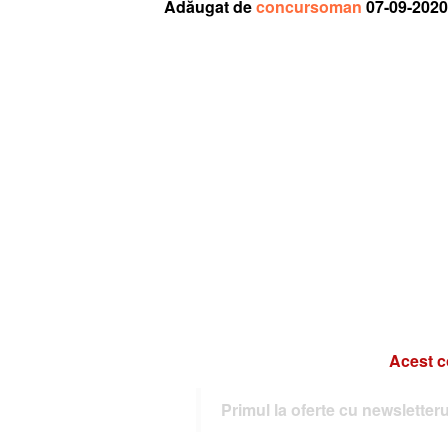
Adăugat de
concursoman
07-09-2020
Acest c
Primul la oferte cu newslette