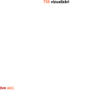
756
vizualizări
tive
aici.