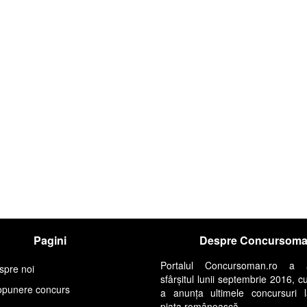
Pagini
Despre Concursom
Portalul Concursoman.ro a 
spre noi
sfârșitul lunii septembrie 2016, c
opunere concurs
a anunța ultimele concursuri 
piața românească.