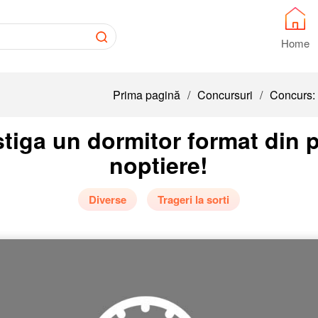
Home
Prima pagină
/
Concursuri
/
Concurs: C
iga un dormitor format din pa
noptiere!
Diverse
Trageri la sorti