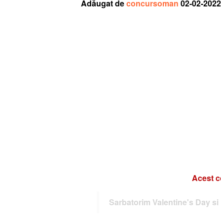
Adăugat de
concursoman
02-02-2022
Acest c
Sarbatorim Valentine's Day si