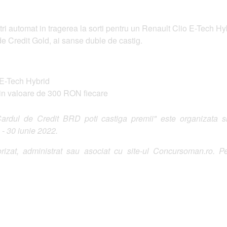
intri automat in tragerea la sorti pentru un Renault Clio E-Tech
de Credit Gold, ai sanse duble de castig.
 E-Tech Hybrid
n valoare de 300 RON fiecare
dul de Credit BRD poti castiga premii" este organizata si d
 - 30 iunie 2022.
izat, administrat sau asociat cu site-ul Concursoman.ro. Pe