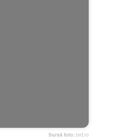
Sursă foto:
brd.ro