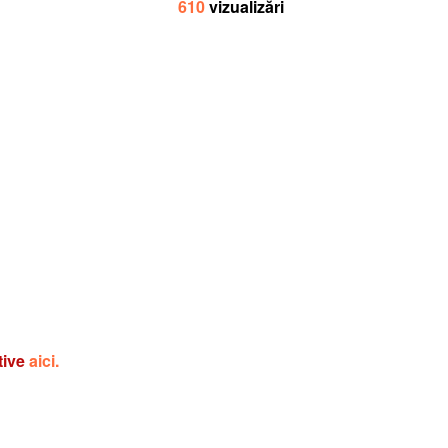
610
vizualizări
tive
aici.