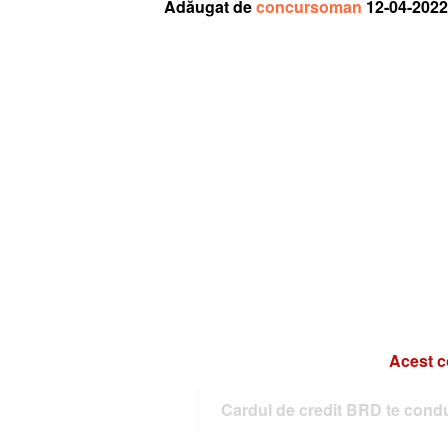
Adăugat de
concursoman
12-04-2022
Acest c
Cardul de credit BRD te condu