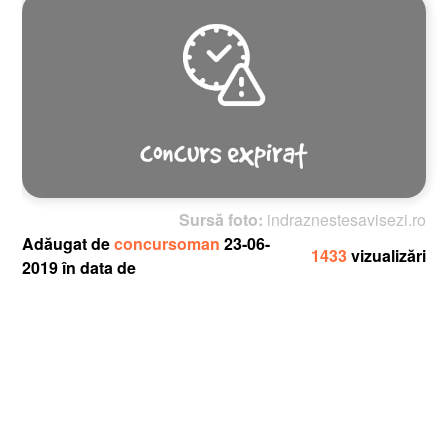
Sursă foto:
indraznestesavisezi.ro
Adăugat de
concursoman
23-06-
1433
vizualizări
2019 în data de