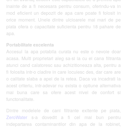
inainte de a fi necesara pentru consum, oferindu-va in
mod eficient un depozit de apa care poate fi folosit in
orice moment. Unele dintre ulcioarele mai mari de pe
piata ofera o capacitate suficienta pentru 18 pahare de
apa.
Portabilitate excelenta
Accesul la apa potabila curata nu este o nevoie doar
acasa. Multi proprietari aleg sa-si ia cu ei cana filtranta
atunci cand calatoresc sau achizitioneaza alta, pentru a
fi folosita intr-o cladire in care locuiesc des, dar care are
o calitate slaba a apei de la retea. Daca va incadrati la
acest criteriu, intr-adevar nu exista o optiune alternativa
mai buna care sa ofere acest nivel de confort si
functonalitate.
Dintre modelele de cani filtrante exitente pe piata,
ZeroWater
s-a dovedit a fi cel mai bun pentru
indepartarea contaminantilor din apa de la robinet,