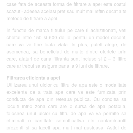
case fata de aceasta forma de filtrare a apei este costul
scazut - adesea acelasi pret sau mult mai ieftin decat alte
metode de filtrare a apei.
In functie de marca filtrului pe care il achizitionati, veti
cheltui intre 150 si 500 de lei pentru un model decent,
care va va tine toata viata. In plus, puteti alege, de
asemenea, sa beneficiati de multe dintre ofertele prin
care, alaturi de cana filtranta sunt incluse si 2 – 3 filtre
care ar trebui sa asigure pana la 9 luni de filtrare.
Filtrarea eficienta a apei
Utilizarea unui ulcior cu filtru de apa este o modalitate
excelenta de a trata apa care va este furnizata prin
conducta de apa din reteaua publica. Cu conditia sa
locuiti intr-o zona care are o sursa de apa potabila,
folosirea unui ulcior cu filtru de apa va va permite sa
eliminati o cantitate semnificativa din contaminantii
prezenti si sa faceti apa mult mai gustoasa. Astfel de