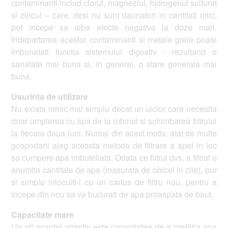
contaminanti includ clorul, magneziul, hidrogenul sulfurat
si zincul – care, desi nu sunt daunatori in cantitati mici,
pot incepe sa aiba efecte negative la doze mari.
Indepartarea acestor contaminanti si metale grele poate
imbunatati functia sistemului digestiv - rezultand o
sanatate mai buna si, in general, o stare generala mai
buna.
Usurinta de utilizare
Nu exista nimic mai simplu decat un ulcior care necesita
doar umplerea cu apa de la robinet si schimbarea filtrului
la fiecare doua luni. Numai din acest motiv, atat de multe
gospodarii aleg aceasta metoda de filtrare a apei in loc
sa cumpere apa imbuteliata. Odata ce filtrul dvs. a filtrat o
anumita cantitate de apa (masurata de obicei in zile), pur
si simplu inlocuiti-l cu un cartus de filtru nou, pentru a
incepe din nou sa va bucurati de apa proaspata de baut.
Capacitate mare
Un alt avantaj atractiv este capacitatea de a prefiltra apa