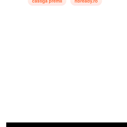
castiga premii
nbready.ro