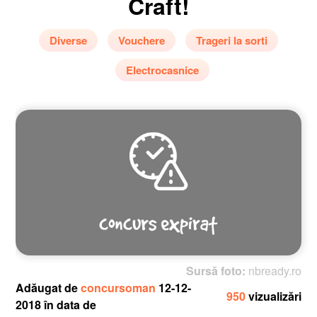
Craft!
Diverse
Vouchere
Trageri la sorti
Electrocasnice
Sursă foto:
nbready.ro
Adăugat de
concursoman
12-12-
950
vizualizări
2018 în data de