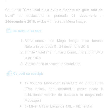
Campania
"Craciunul nu a avut niciodata un gust atat de
bun!"
se desfasoara in perioada
05 decembrie –
24decembrie 2018,
exclusiv in reteaua Mega Image.
Ce trebuie sa faci:
Achizitioneaza din Mega Image orice borcan
Nutella in perioada 5 - 24 decembrie 2018
Trimite "nutella" si numarul bonului fiscal prin SMS
la nr. 1846
Verifica daca ai castigat pe nutella.ro
Ce poti sa castigi:
1x Voucher Mobexpert in valoare de 7.000 RON
(TVA inclus), prin intermediul caruia poate fi
achizitionat mobilier de bucatarie in magazinele
Mobexpert
3x Mixer Artisan Elegance 4.8L – KitchenAid