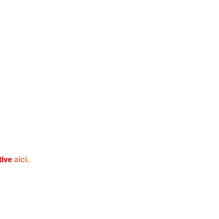
tive
aici.