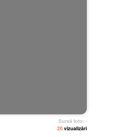
Sursă foto:
-
20
vizualizări