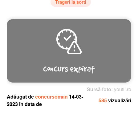
Trageri la sorti
Sursă foto:
youtil.ro
Adăugat de
concursoman
14-03-
585
vizualizări
2023 în data de