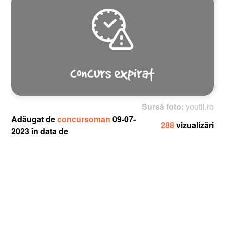
Sursă foto:
youtil.ro
Adăugat de
concursoman
09-07-
288
vizualizări
2023 în data de