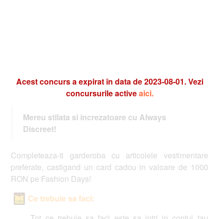
Acest concurs a expirat în data de 2023-08-01. Vezi
concursurile active
aici.
Mereu stilata si increzatoare cu Always
Discreet!
Completeaza-ti garderoba cu articolele vestimentare
preferate, castigand un card cadou in valoare de 1000
RON pe Fashion Days!
Ce trebuie sa faci:
Tot ce trebuie sa faci este sa intri in contul tau