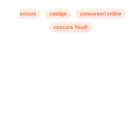
oncurs
castiga
concursuri online
concurs Youtil