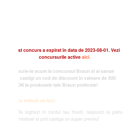
t concurs a expirat în data de 2023-08-01. Vezi
concursurile active
aici.
scrie-te acum la concursul Braun si ai sanse
 castigi un cod de discount in valoare de 300
N la produsele tale Braun preferate!
Ce trebuie sa faci:
Te loghezi in contul tau Youtil, raspunzi la patru
intrebari si poti castiga un super premiu!