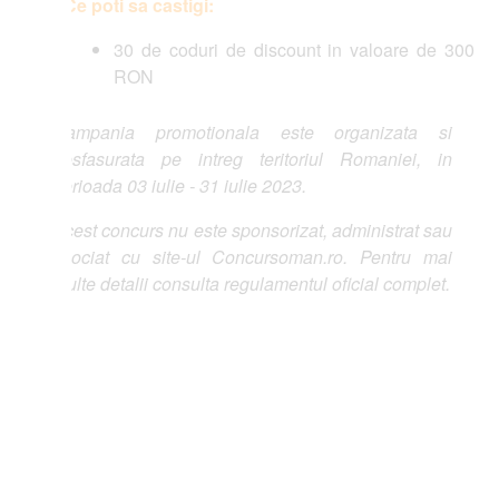
Ce poti sa castigi:
30 de coduri de discount in valoare de 300
RON
ampania promotionala este organizata si
sfasurata pe intreg teritoriul Romaniei, in
rioada 03 iulie - 31 iulie 2023.
est concurs nu este sponsorizat, administrat sau
ociat cu site-ul Concursoman.ro. Pentru mai
lte detalii consulta regulamentul oficial complet.