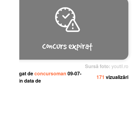
Sursă foto:
youtil.ro
gat de
concursoman
09-07-
171
vizualizări
în data de