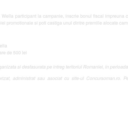
lla participant la campanie, inscrie bonul fiscal impreuna cu
i promotionale si poti castiga unul dintre premiile alocate cam
Wella
are de 500 lei
nizata si desfasurata pe intreg teritoriul Romaniei, in perioad
izat, administrat sau asociat cu site-ul Concursoman.ro. Pe