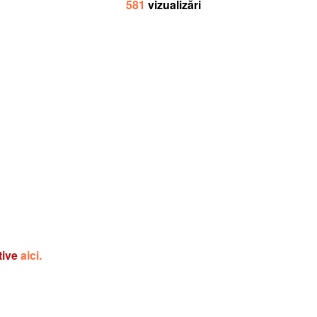
581
vizualizări
tive
aici.