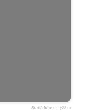
Sursă foto:
story23.ro