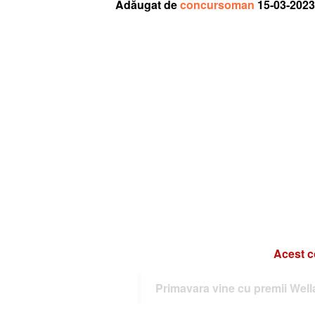
Adăugat de
concursoman
15-03-2023
Acest c
Primavara vine cu premii Well