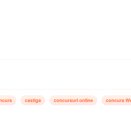
ncurs
castiga
concursuri online
concurs We