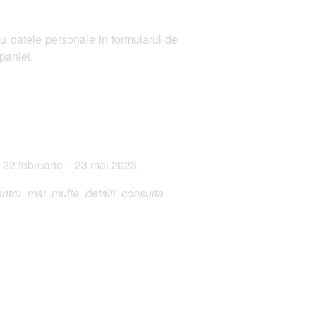
 datele personale in formularul de
paniei.
a
22 februarie – 23 mai 2023
.
ntru mai multe detalii consulta