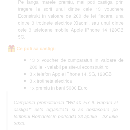
Pe langa marele premiu, mai poti castiga prin
tragere la sorti unul dintre cele 13 vouchere
Econstrukt in valoare de 200 de lei fiecare, una
dintre 3 trotinete electrice Xiaomi, sau unul dintre
cele 3 telefoane mobile Apple iPhone 14 128GB
5G.
Ce poti sa castigi:
13 x voucher de cumparaturi in valoare de
200 lei - valabil pe site-ul econstrukt.ro
3 x telefon Apple iPhone 14, 5G, 128GB
3 x trotineta electrica
1x premiu in bani 5000 Euro
Campania promotionala "Wd-40 Fix it. Repara si
castiga!" este organizata si se desfasoara pe
teritoriul Romaniei,in perioada 23 aprilie – 23 iulie
2023.