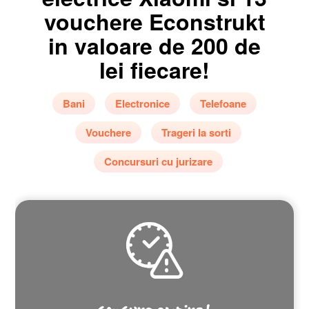
vouchere Econstrukt
in valoare de 200 de
lei fiecare!
Bani
Electronice
Telefoane
Vouchere
Trageri la sorti
Concursuri cu jurizare