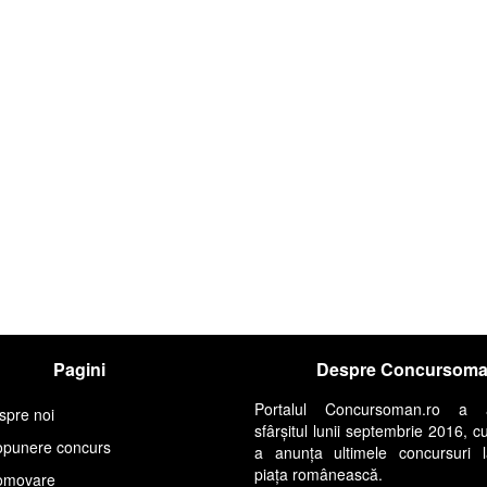
Pagini
Despre Concursom
Portalul Concursoman.ro a 
spre noi
sfârșitul lunii septembrie 2016, c
opunere concurs
a anunța ultimele concursuri 
piața românească.
omovare