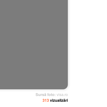
Sursă foto:
visa.ro
313
vizualizări