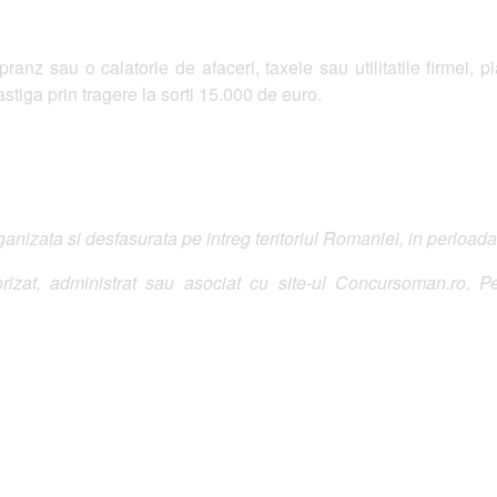
anz sau o calatorie de afaceri, taxele sau utilitatile firmei, p
stiga prin tragere la sorti 15.000 de euro.
izata si desfasurata pe intreg teritoriul Romaniei, in perioada
izat, administrat sau asociat cu site-ul Concursoman.ro. Pe