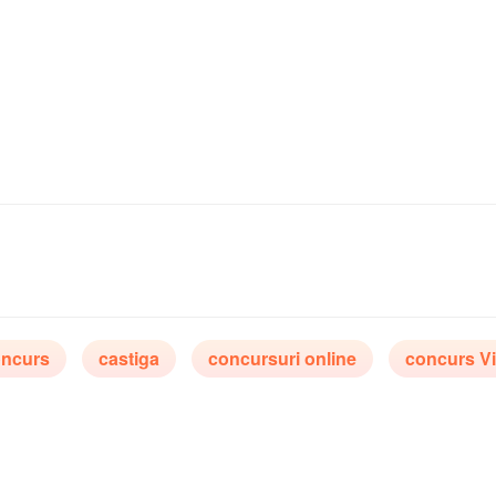
ncurs
castiga
concursuri online
concurs V