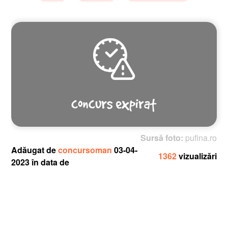
Sursă foto:
pufina.ro
Adăugat de
concursoman
03-04-
1362
vizualizări
2023 în data de