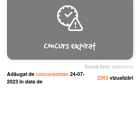
Sursă foto:
petrom.ro
Adăugat de
concursoman
24-07-
2263
vizualizări
2023 în data de