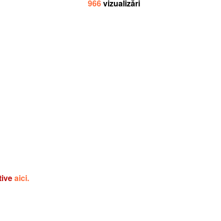
966
vizualizări
tive
aici.