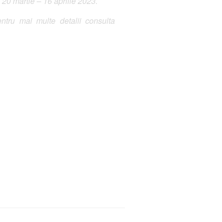
 20 martie – 16 aprilie 2023.
ntru mai multe detalii consulta