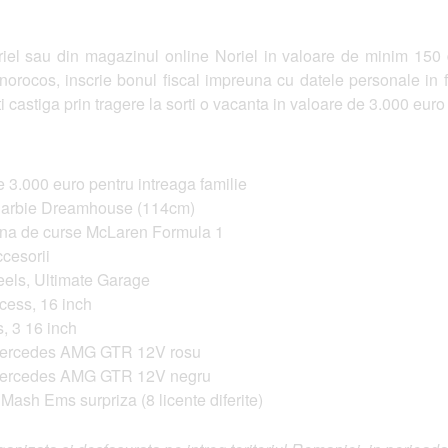
l sau din magazinul online Noriel in valoare de minim 150 de
ti norocos, inscrie bonul fiscal impreuna cu datele personale i
 castiga prin tragere la sorti o vacanta in valoare de 3.000 euro 
e 3.000 euro pentru intreaga familie
 Barbie Dreamhouse (114cm)
ina de curse McLaren Formula 1
ccesorii
eels, Ultimate Garage
ncess, 16 inch
s, 3 16 inch
 Mercedes AMG GTR 12V rosu
 Mercedes AMG GTR 12V negru
 Mash Ems surpriza (8 licente diferite)