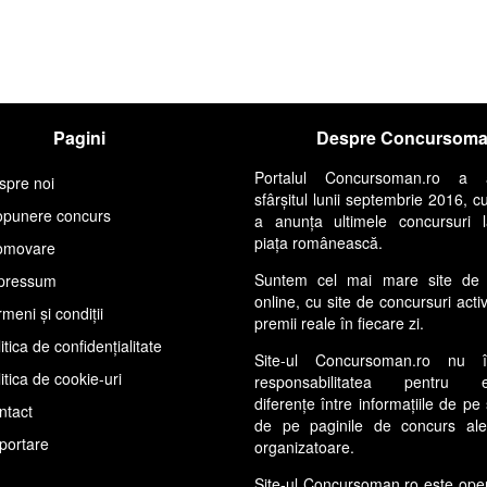
Pagini
Despre Concursom
Portalul Concursoman.ro a 
spre noi
sfârșitul lunii septembrie 2016, c
opunere concurs
a anunța ultimele concursuri 
piața românească.
omovare
Suntem cel mai mare site de 
pressum
online, cu site de concursuri acti
meni și condiții
premii reale în fiecare zi.
itica de confidențialitate
Site-ul Concursoman.ro nu 
itica de cookie-uri
responsabilitatea pentru ev
diferențe între informațiile de pe 
ntact
de pe paginile de concurs ale s
portare
organizatoare.
Site-ul Concursoman.ro este ope