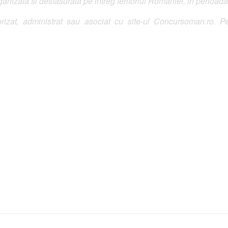
izata si desfasurata pe intreg teritoriul Romaniei, in perioada
izat, administrat sau asociat cu site-ul Concursoman.ro. Pe