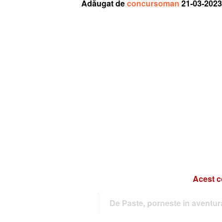
Adăugat de
concursoman
21-03-2023
Acest c
De Paste, porneste in aventura