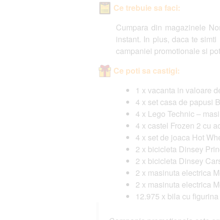
Ce trebuie sa faci:
Cumpara din magazinele Norie
instant. In plus, daca te sim
campaniei promotionale si poti
Ce poti sa castigi:
1 x vacanta in valoare d
4 x set casa de papusi
4 x Lego Technic – mas
4 x castel Frozen 2 cu a
4 x set de joaca Hot Wh
2 x bicicleta Dinsey Pri
2 x bicicleta Dinsey Car
2 x masinuta electrica
2 x masinuta electrica
12.975 x bila cu figurina