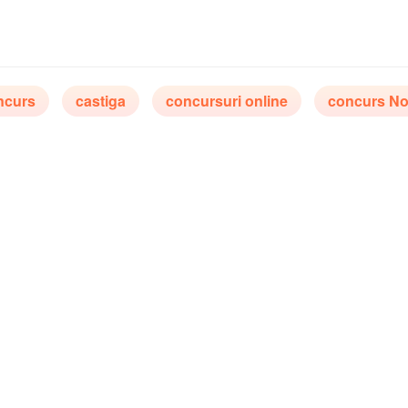
ncurs
castiga
concursuri online
concurs Nor