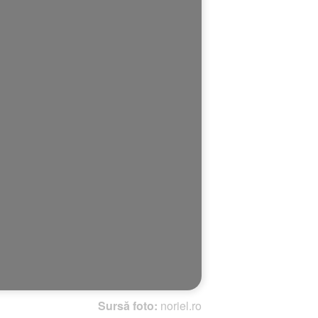
Sursă foto:
noriel.ro