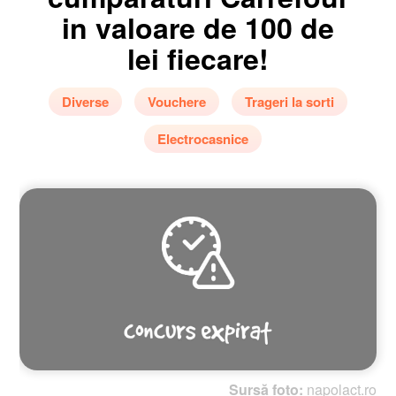
in valoare de 100 de
lei fiecare!
Diverse
Vouchere
Trageri la sorti
Electrocasnice
Sursă foto:
napolact.ro