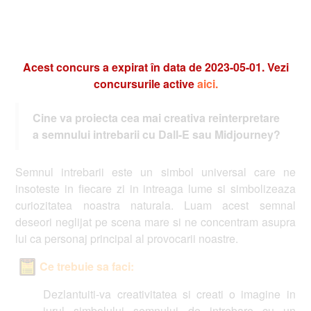
Acest concurs a expirat în data de 2023-05-01. Vezi
concursurile active
aici.
Cine va proiecta cea mai creativa reinterpretare
a semnului intrebarii cu Dall-E sau Midjourney?
Semnul intrebarii este un simbol universal care ne
insoteste in fiecare zi in intreaga lume si simbolizeaza
curiozitatea noastra naturala. Luam acest semnal
deseori neglijat pe scena mare si ne concentram asupra
lui ca personaj principal al provocarii noastre.
Ce trebuie sa faci:
Dezlantuiti-va creativitatea si creati o imagine in
jurul simbolului semnului de intrebare cu un