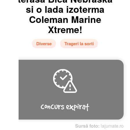
si o lada izoterma
Coleman Marine
Xtreme!
Diverse
Trageri la sorti
Sursă foto:
lajumate.ro