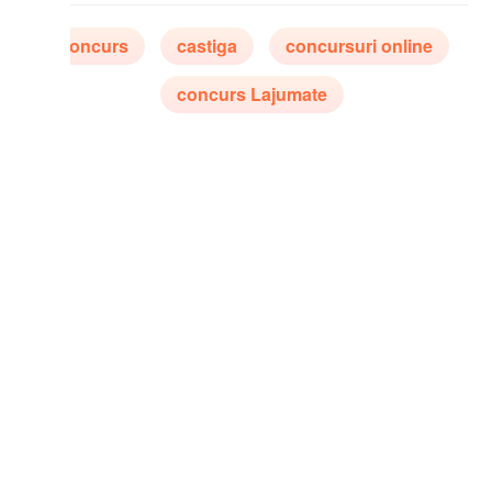
oncurs
castiga
concursuri online
concurs Lajumate