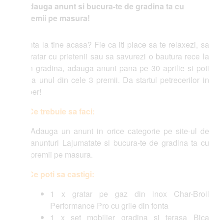
auga anunt si bucura-te de gradina ta cu
emii pe masura!
ta la tine acasa? Fie ca iti place sa te relaxezi, sa
gratar cu prietenii sau sa savurezi o bautura rece la
in gradina, adauga anunt pana pe 30 aprilie si poti
ga unul din cele 3 premii. Da startul petrecerilor in
ber!
Ce trebuie sa faci:
Adauga un anunt in orice categorie pe site-ul de
anunturi Lajumatate si bucura-te de gradina ta cu
premii pe masura.
Ce poti sa castigi:
1 x gratar pe gaz din inox Char-Broil
Performance Pro cu grile din fonta
1 x set mobilier gradina si terasa Bica