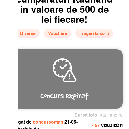
in valoare de 500 de
lei fiecare!
Diverse
Vouchere
Trageri la sorti
Sursă foto:
kaufland.ro
gat de
concursoman
21-05-
457
vizualizări
în data de