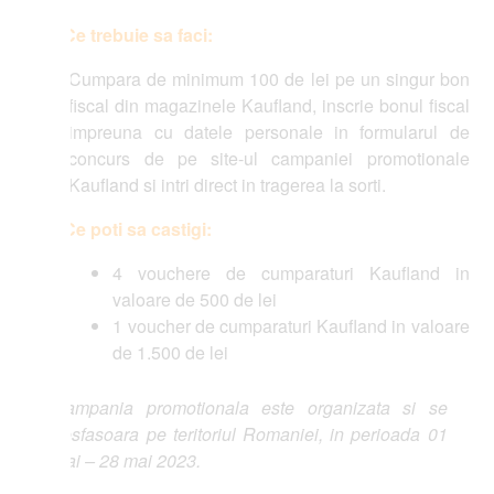
Ce trebuie sa faci:
Cumpara de minimum 100 de lei pe un singur bon
fiscal din magazinele Kaufland, inscrie bonul fiscal
impreuna cu datele personale in formularul de
concurs de pe site-ul campaniei promotionale
Kaufland si intri direct in tragerea la sorti.
Ce poti sa castigi:
4 vouchere de cumparaturi Kaufland in
valoare de 500 de lei
1 voucher de cumparaturi Kaufland in valoare
de 1.500 de lei
ampania promotionala este organizata si se
sfasoara pe teritoriul Romaniei, in perioada 01
i – 28 mai 2023.