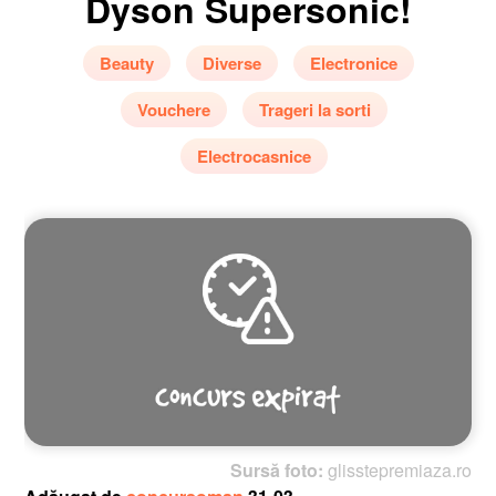
Dyson Supersonic!
Beauty
Diverse
Electronice
Vouchere
Trageri la sorti
Electrocasnice
Sursă foto:
glisstepremiaza.ro