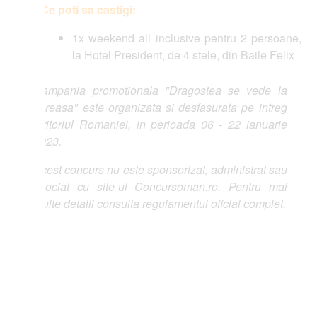
Ce poti sa castigi:
1x weekend all inclusive pentru 2 persoane,
la Hotel President, de 4 stele, din Baile Felix
ampania promotionala "Dragostea se vede la
reasa" este organizata si desfasurata pe intreg
ritoriul Romaniei, in perioada 06 - 22 ianuarie
23.
est concurs nu este sponsorizat, administrat sau
ociat cu site-ul Concursoman.ro. Pentru mai
lte detalii consulta regulamentul oficial complet.