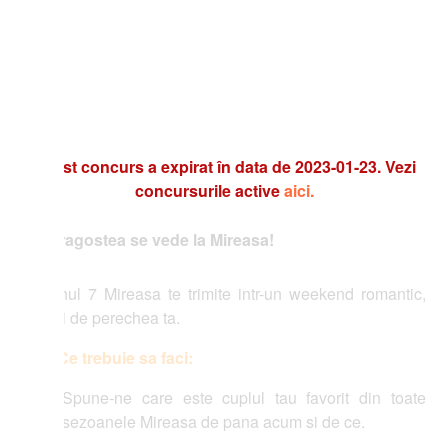
t concurs a expirat în data de 2023-01-23. Vezi
concursurile active
aici.
agostea se vede la Mireasa!
ul 7 Mireasa te trimite intr-un weekend romantic,
i de perechea ta.
Ce trebuie sa faci:
Spune-ne care este cuplul tau favorit din toate
sezoanele Mireasa de pana acum si de ce.