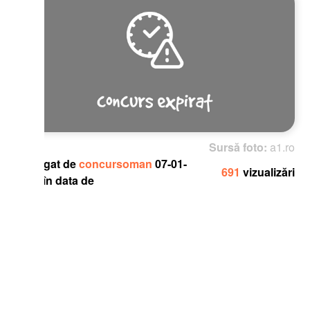
Sursă foto:
a1.ro
gat de
concursoman
07-01-
691
vizualizări
în data de