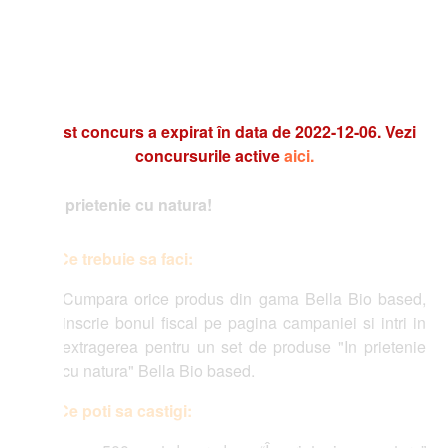
t concurs a expirat în data de 2022-12-06. Vezi
concursurile active
aici.
 prietenie cu natura!
Ce trebuie sa faci:
Cumpara orice produs din gama Bella Bio based,
inscrie bonul fiscal pe pagina campaniei si intri in
extragerea pentru un set de produse "In prietenie
cu natura" Bella Bio based.
Ce poti sa castigi: