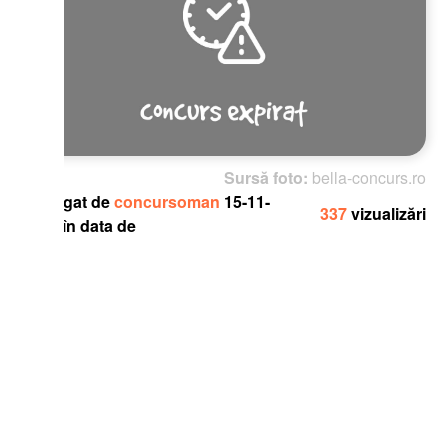
Sursă foto:
bella-concurs.ro
gat de
concursoman
15-11-
337
vizualizări
în data de