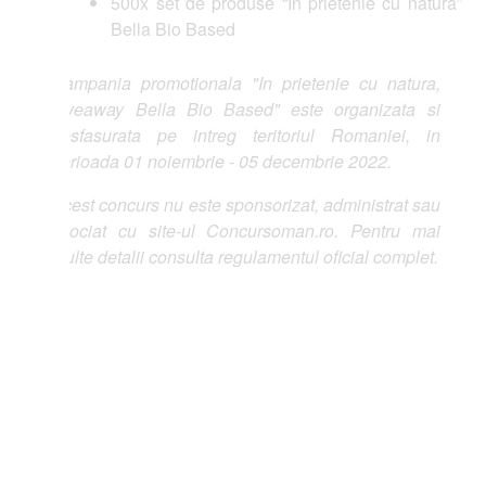
500x set de produse “În prietenie cu natura”
Bella Bio Based
mpania promotionala "In prietenie cu natura,
veaway Bella Bio Based" este organizata si
sfasurata pe intreg teritoriul Romaniei, in
rioada 01 noiembrie - 05 decembrie 2022.
est concurs nu este sponsorizat, administrat sau
ociat cu site-ul Concursoman.ro. Pentru mai
lte detalii consulta regulamentul oficial complet.