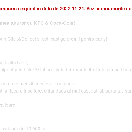
oncurs a expirat în data de 2022-11-24. Vezi concursurile ac
aintea tuturor cu KFC & Coca-Cola!
 Click&Collect si poti castiga premii pentru party!
 aplicatia KFC;
ipant prin Click&Collect alaturi de bauturile Cola (Coca-Cola
idicarea comenzii pe site-ul campaniei;
t la fiecare inscriere, chiar daca ai mai castigat, si, garantat, s
alidare;
n valoare de 10.000 lei