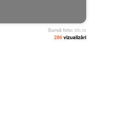
Sursă foto:
kfc.ro
286
vizualizări