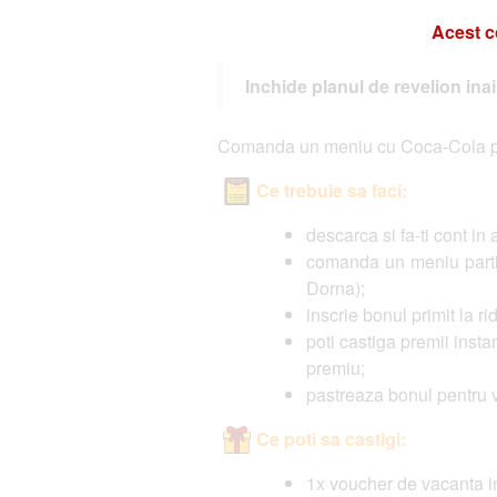
Acest c
Inchide planul de revelion in
Comanda un meniu cu Coca-Cola prin
Ce trebuie sa faci:
descarca si fa-ti cont in
comanda un meniu partic
Dorna);
inscrie bonul primit la r
poti castiga premii instan
premiu;
pastreaza bonul pentru v
Ce poti sa castigi:
1x voucher de vacanta i