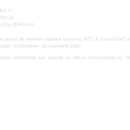
Mini 11
500 Lei
a-Cola ZERO 0,4L
 planul de revelion inaintea tuturor cu KFC & Coca-Cola!" es
erioada 13 octombrie - 23 noiembrie 2022.
izat, administrat sau asociat cu site-ul Concursoman.ro. Pe