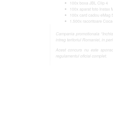
100x boxa JBL Clip 4
100x aparat foto Instax 
100x card cadou eMag 
1.500x racoritoare Coc
Campania promotionala "Inchide
intreg teritoriul Romaniei, in p
Acest concurs nu este sponsor
regulamentul oficial complet.