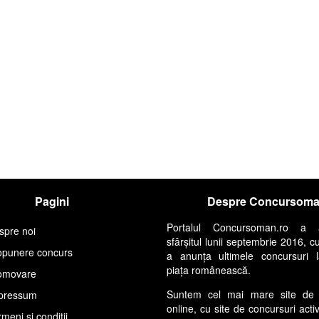
Pagini
Despre Concursom
Portalul Concursoman.ro a 
spre noi
sfârșitul lunii septembrie 2016, c
opunere concurs
a anunța ultimele concursuri 
piața românească.
omovare
Suntem cel mai mare site de 
pressum
online, cu site de concursuri acti
meni și condiții