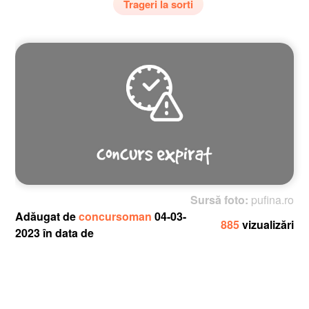
Trageri la sorti
Sursă foto:
pufina.ro
Adăugat de
concursoman
04-03-
885
vizualizări
2023 în data de