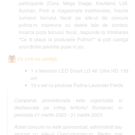
participante (Cora, Mega Image, Kaufland, Lidl,
Auchan, Profi si magazinele traditionale), înscrie
numarul bonului fiscal pe site-ul de concurs
pufina.ro impreuna cu datele tale de contact,
incarca poza bonului fiscal, raspunde la intrebarea
"Ce iti place la produsele Pufina?" si poti castiga
unul dintre premiile puse in joc.
Ce poti sa castigi:
1 x televizor LED Smart LG 4K Ultra HD 139
cm
15 x set cu produse Pufina Lavender Fields
Campania promotionala este organizata si
desfasurata pe intreg teritoriul Romaniei, in
perioada 01 martie 2023 - 31 martie 2023.
Acest concurs nu este sponsorizat, administrat sau
asociat cu site-ul Concursoman.ro. Pentru mai