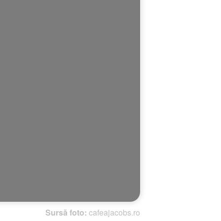
Sursă foto:
cafeajacobs.ro