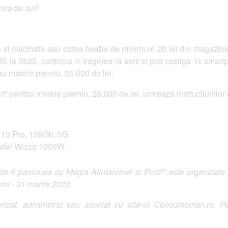
nea de azi!
si macinata sau cafea boabe de minimum 20 lei din magazinele P
S la 3825, participa in tragerea la sorti si poti castiga 1x smar
au marele premiu, 25.000 de lei.
orti penttru marele premiu, 25.000 de lei, urmeaza instructiunilor
 13 Pro, 128Gb, 5G
Tefal Wizzo 1000W
-ti pasiunea cu Magia Alintaromei si Profi!" este organizata si
rie - 31 martie 2022.
izat, administrat sau asociat cu site-ul Concursoman.ro. Pe