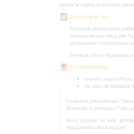
Jacobs te inspira sa-ti urmezi pasiu
Ce trebuie sa faci:
Cumpara Jacobs cafea prajita 
numarul bonului fiscal prin SM
de bucatarie multifunctional s
Pentru a intra in tragerea la s
Ce poti sa castigi:
1x telefon Apple iPhone
10x robot de bucatarie 
Campania promotionala "Trezeste
Romaniei, in perioada 07 februa
Acest concurs nu este sponsor
regulamentul oficial complet.