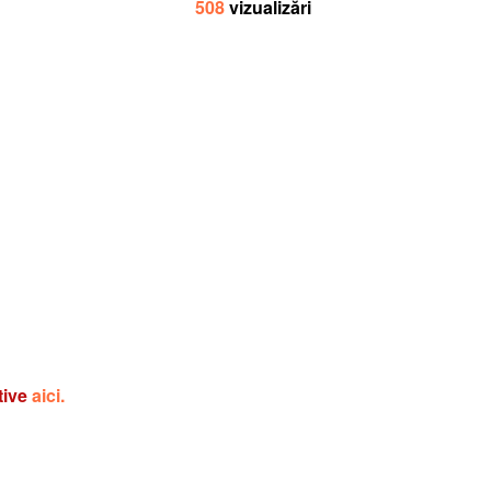
508
vizualizări
tive
aici.