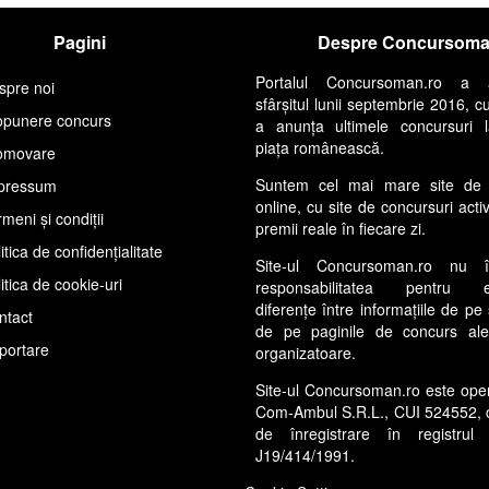
Pagini
Despre Concursom
Portalul Concursoman.ro a 
spre noi
sfârșitul lunii septembrie 2016, c
opunere concurs
a anunța ultimele concursuri 
piața românească.
omovare
Suntem cel mai mare site de 
pressum
online, cu site de concursuri acti
meni și condiții
premii reale în fiecare zi.
itica de confidențialitate
Site-ul Concursoman.ro nu 
itica de cookie-uri
responsabilitatea pentru ev
diferențe între informațiile de pe 
ntact
de pe paginile de concurs ale s
portare
organizatoare.
Site-ul Concursoman.ro este ope
Com-Ambul S.R.L., CUI 524552, 
de înregistrare în registrul 
J19/414/1991.