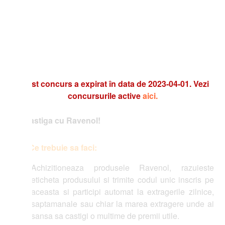
t concurs a expirat în data de 2023-04-01. Vezi
concursurile active
aici.
stiga cu Ravenol!
Ce trebuie sa faci:
Achizitioneaza produsele Ravenol, razuieste
eticheta produsului si trimite codul unic inscris pe
aceasta si participi automat la extragerile zilnice,
saptamanale sau chiar la marea extragere unde ai
sansa sa castigi o multime de premii utile.