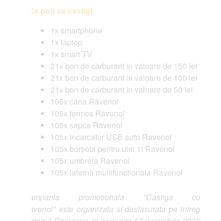
Ce poti sa castigi:
1x smartphone
1x laptop
1x smart TV
21x bon de carburant in valoare de 150 lei
21x bon de carburant in valoare de 100 lei
21x bon de carburant in valoare de 50 lei
105x cana Ravenol
105x termos Ravenol
105x sapca Ravenol
105x incarcator USB auto Ravenol
105x borseta pentru ulei 1l Ravenol
105x umbrela Ravenol
105x laterna multifunctionala Ravenol
ampania promotionala "Castiga cu
venol" este organizata si desfasurata pe intreg
ritoriul Romaniei, in perioada 07 noiembrie 2022