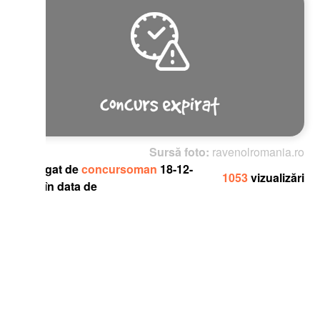
Sursă foto:
ravenolromania.ro
gat de
concursoman
18-12-
1053
vizualizări
în data de