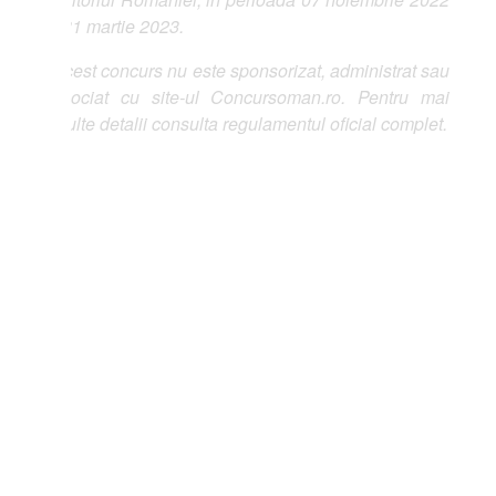
31 martie 2023.
est concurs nu este sponsorizat, administrat sau
ociat cu site-ul Concursoman.ro. Pentru mai
lte detalii consulta regulamentul oficial complet.