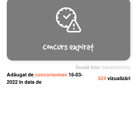
Sursă foto:
travelminit.ro
Adăugat de
concursoman
16-03-
324
vizualizări
2022 în data de