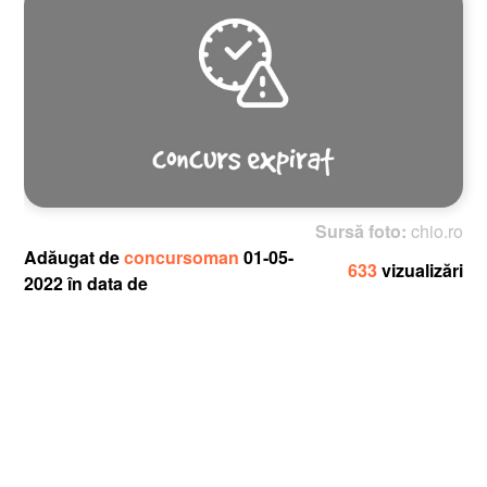
Sursă foto:
chio.ro
Adăugat de
concursoman
01-05-
633
vizualizări
2022 în data de