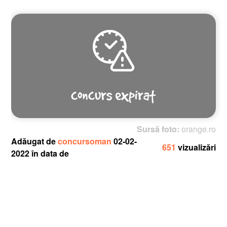
Sursă foto:
orange.ro
Adăugat de
concursoman
02-02-
651
vizualizări
2022 în data de