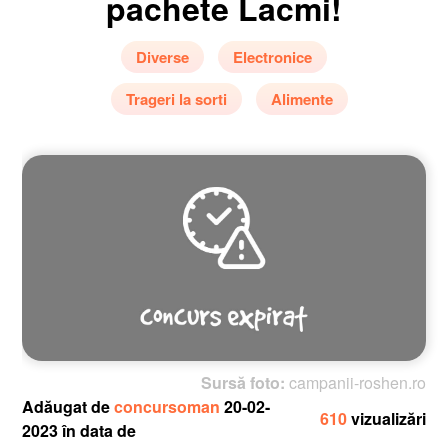
pachete Lacmi!
Diverse
Electronice
Trageri la sorti
Alimente
Sursă foto:
campanii-roshen.ro
Adăugat de
concursoman
20-02-
610
vizualizări
2023 în data de