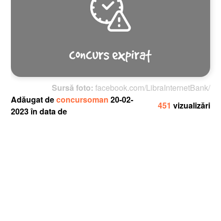
Sursă foto:
facebook.com/LibraInternetBank/
Adăugat de
concursoman
20-02-
451
vizualizări
2023 în data de