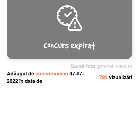
Sursă foto:
promotiimars.ro
Adăugat de
concursoman
07-07-
793
vizualizări
2022 în data de