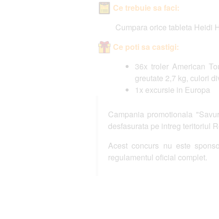
Ce trebuie sa faci:
Cumpara orice tableta Heidi H
Ce poti sa castigi:
36x troler American Tou
greutate 2,7 kg, culori d
1x excursie in Europa
Campania promotionala "Savurea
desfasurata pe intreg teritoriul
Acest concurs nu este sponsor
regulamentul oficial complet.