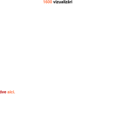
1600
vizualizări
tive
aici.