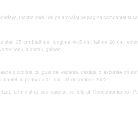
olidays, inscrie codul de pe ambalaj pe pagina campaniei si ca
rister, 67 cm inaltime, lungime 44,5 cm, latime 26 cm, exterior
iverse: rosu, albastru, galben
za ciocolata cu gust de vacanta, castiga o excursie oriunde
 Romaniei, in perioada 01 mai - 31 decembrie 2022.
izat, administrat sau asociat cu site-ul Concursoman.ro. Pe