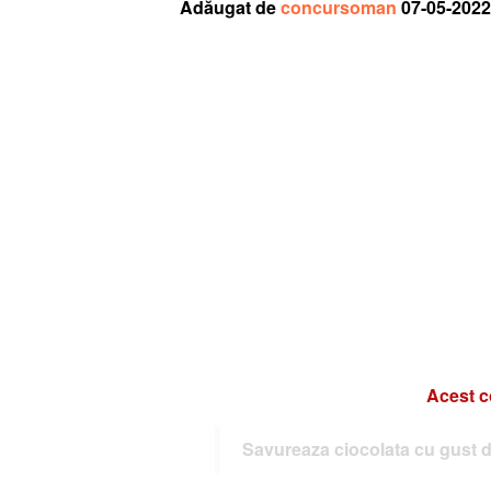
Adăugat de
concursoman
07-05-2022
Acest c
Savureaza ciocolata cu gust d