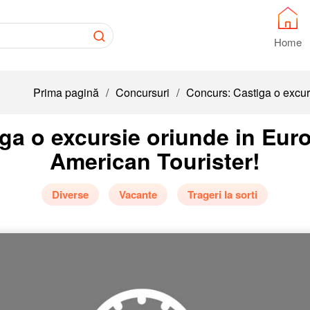
Home
Prima pagină
/
Concursuri
/
Concurs: Castiga o excurs
ga o excursie oriunde in Europ
American Tourister!
Diverse
Vacante
Trageri la sorti