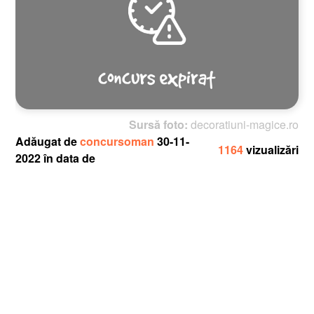
Sursă foto:
decoratiuni-magice.ro
Adăugat de
concursoman
30-11-
1164
vizualizări
2022 în data de