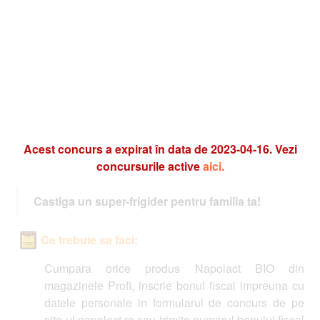
Acest concurs a expirat în data de 2023-04-16. Vezi
concursurile active
aici.
Castiga un super-frigider pentru familia ta!
Ce trebuie sa faci:
Cumpara orice produs Napolact BIO din
magazinele Profi, inscrie bonul fiscal impreuna cu
datele personale in formularul de concurs de pe
site-ul napolact.ro sau trimite numarul bonului fiscal