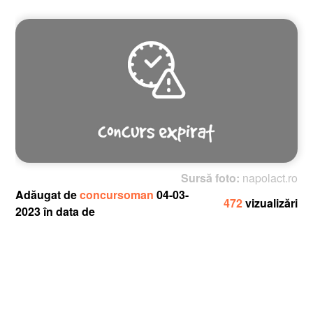
Sursă foto:
napolact.ro
Adăugat de
concursoman
04-03-
472
vizualizări
2023 în data de