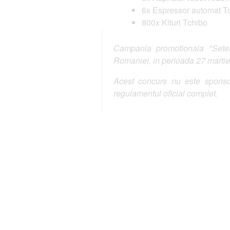
6x Espressor automat T
800x Kituri Tchibo
Campania promotionala "Seteaz
Romaniei, in perioada 27 martie
Acest concurs nu este sponsor
regulamentul oficial complet.