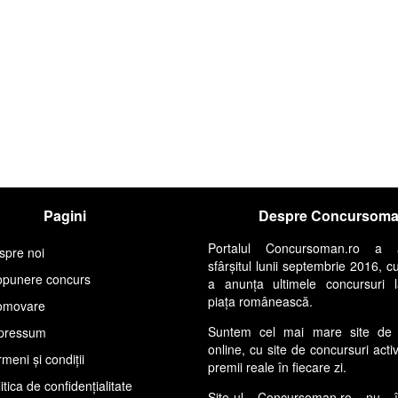
Pagini
Despre Concursom
Portalul Concursoman.ro a 
spre noi
sfârșitul lunii septembrie 2016, c
opunere concurs
a anunța ultimele concursuri 
piața românească.
omovare
Suntem cel mai mare site de 
pressum
online, cu site de concursuri acti
meni și condiții
premii reale în fiecare zi.
itica de confidențialitate
Site-ul Concursoman.ro nu 