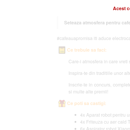
Acest c
Seteaza atmosfera pentru caf
#cafeauapromisa iti aduce electrocas
Ce trebuie sa faci:
Care-i atmosfera in care vreti
Inspira-te din traditiile unor a
Inscrie-te in concurs, comple
si multe alte premii!
Ce poti sa castigi:
4x Aparat robot pentru 
4x Friteuza cu aer cald T
6x Aspirator robot Xia