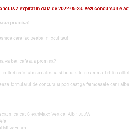
oncurs a expirat în data de 2022-05-23. Vezi concursurile ac
eaua promisa!
nice care fac treaba in locul tau!
 sa va beti cafeaua promisa?
lte culturi care iubesc cafeaua si bucura-te de aroma Tchibo altfel 
teaza formularul de concurs si poti castiga faimoasele cani alb
uscat si calcat CleanMaxx Vertical Alb 1800W
efal
omi Mi Vacuum