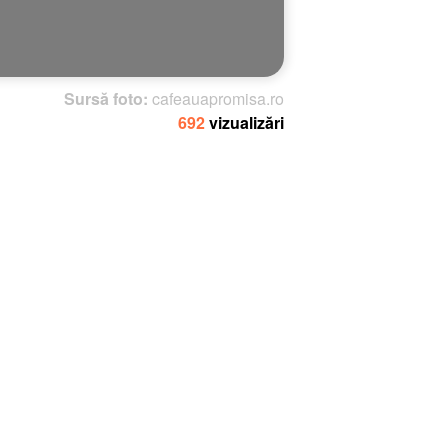
Sursă foto:
cafeauapromisa.ro
692
vizualizări