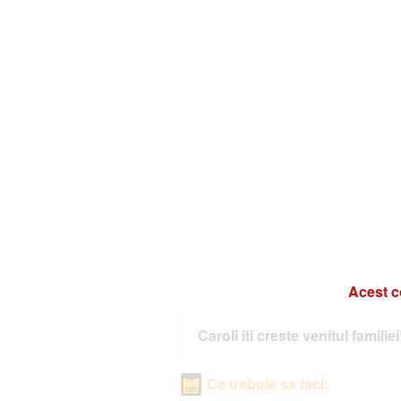
Acest c
Caroli iti creste venitul familiei
Ce trebuie sa faci: