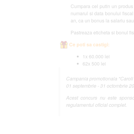
Cumpara cel putin un produs C
numarul si data bonului fiscal
an, ca un bonus la salariu sau 5
Pastreaza eticheta si bonul fi
Ce poti sa castigi:
1x 60.000 lei
62x 500 lei
Campania promotionala "Caroli iti
01 septembrie - 31 octombrie 2
Acest concurs nu este sponsor
regulamentul oficial complet.