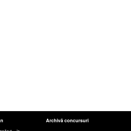
an
Archivă concursuri
apărut la