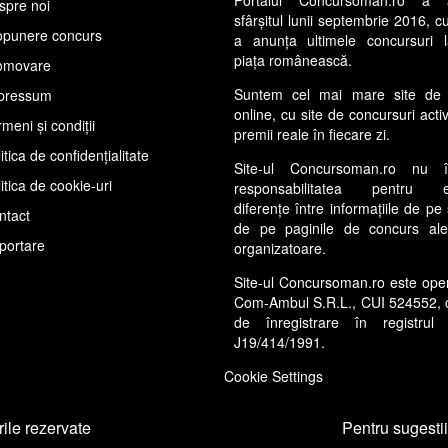
spre noi
sfârșitul lunii septembrie 2016, c
opunere concurs
a anunța ultimele concursuri 
piața românească.
omovare
Suntem cel mai mare site de 
pressum
online, cu site de concursuri acti
meni și condiții
premii reale în fiecare zi.
itica de confidențialitate
Site-ul Concursoman.ro nu 
itica de cookie-uri
responsabilitatea pentru ev
diferențe între informațiile de pe 
ntact
de pe paginile de concurs ale s
portare
organizatoare.
Site-ul Concursoman.ro este ope
Com-Ambul S.R.L., CUI 524552, 
de înregistrare în registrul 
J19/414/1991.
Cookie Settings
ile rezervate
Pentru sugestii