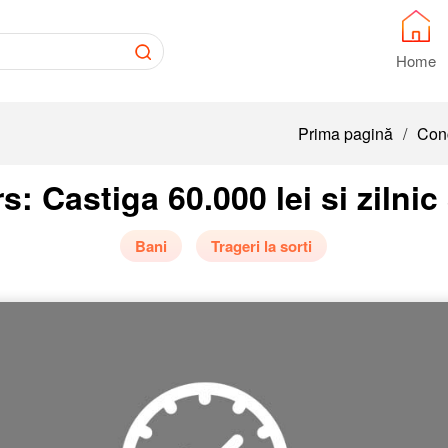
Home
Prima pagină
/
Conc
: Castiga 60.000 lei si zilnic 
Bani
Trageri la sorti