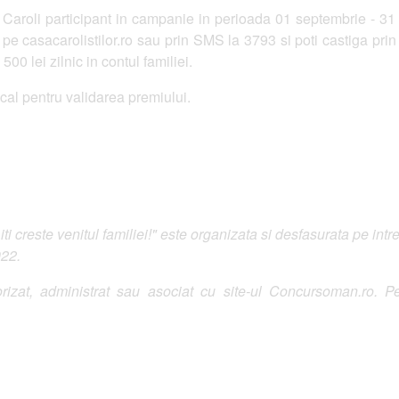
aroli participant in campanie in perioada 01 septembrie - 31 
 pe casacarolistilor.ro sau prin SMS la 3793 si poti castiga prin 
00 lei zilnic in contul familiei.
scal pentru validarea premiului.
 creste venitul familiei!" este organizata si desfasurata pe intr
022.
izat, administrat sau asociat cu site-ul Concursoman.ro. Pe