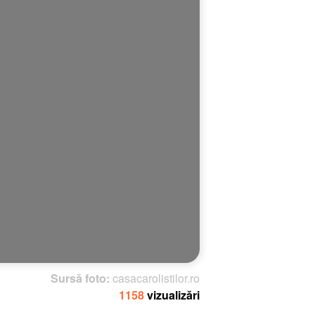
Sursă foto:
casacarolistilor.ro
1158
vizualizări