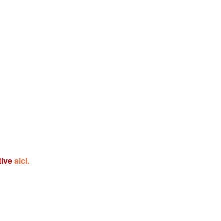
tive
aici.