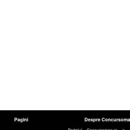
Pagini
Despre Concursom
Portalul Concursoman.ro a 