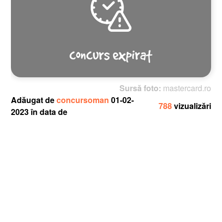
Sursă foto:
mastercard.ro
Adăugat de
concursoman
01-02-
788
vizualizări
2023 în data de