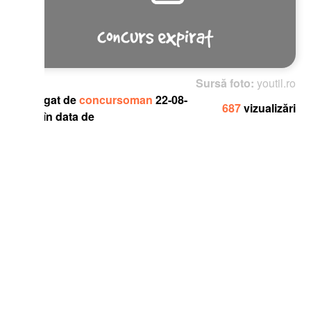
Sursă foto:
youtil.ro
gat de
concursoman
22-08-
687
vizualizări
în data de