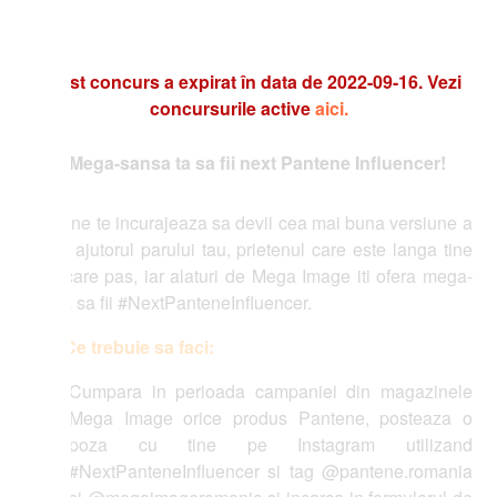
t concurs a expirat în data de 2022-09-16. Vezi
concursurile active
aici.
Mega-sansa ta sa fii next Pantene Influencer!
ne te incurajeaza sa devii cea mai buna versiune a
 ajutorul parului tau, prietenul care este langa tine
ecare pas, iar alaturi de Mega Image iti ofera mega-
 sa fii #NextPanteneInfluencer.
Ce trebuie sa faci:
Cumpara in perioada campaniei din magazinele
Mega Image orice produs Pantene, posteaza o
poza cu tine pe Instagram utilizand
#NextPanteneInfluencer si tag @pantene.romania