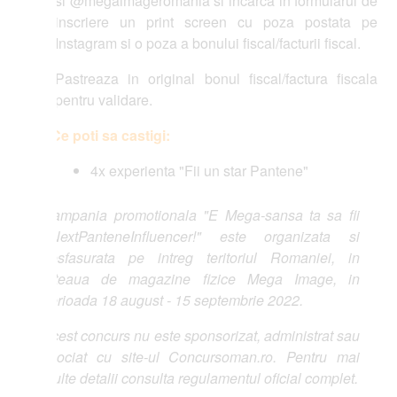
si @megaimageromania si incarca in formularul de
inscriere un print screen cu poza postata pe
Instagram si o poza a bonului fiscal/facturii fiscal.
Pastreaza in original bonul fiscal/factura fiscala
pentru validare.
Ce poti sa castigi:
4x experienta "Fii un star Pantene"
mpania promotionala "E Mega-sansa ta sa fii
NextPanteneInfluencer!" este organizata si
sfasurata pe intreg teritoriul Romaniei, in
eteaua de magazine fizice Mega Image, in
rioada 18 august - 15 septembrie 2022.
est concurs nu este sponsorizat, administrat sau
ociat cu site-ul Concursoman.ro. Pentru mai
lte detalii consulta regulamentul oficial complet.