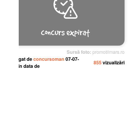
Sursă foto:
promotiimars.ro
gat de
concursoman
07-07-
855
vizualizări
în data de