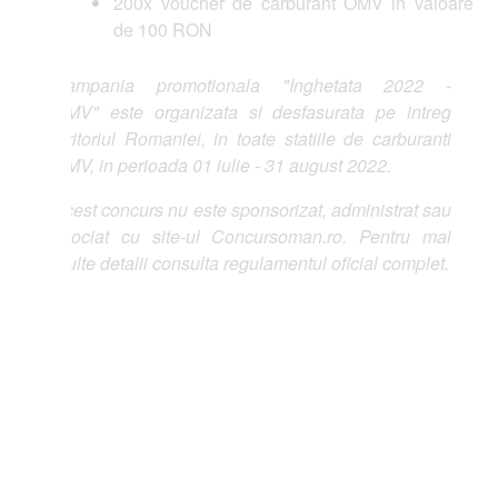
200x voucher de carburant OMV in valoare
de 100 RON
ampania promotionala "Inghetata 2022 -
V" este organizata si desfasurata pe intreg
ritoriul Romaniei, in toate statiile de carburanti
V, in perioada 01 iulie - 31 august 2022.
est concurs nu este sponsorizat, administrat sau
ociat cu site-ul Concursoman.ro. Pentru mai
lte detalii consulta regulamentul oficial complet.