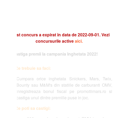
t concurs a expirat în data de 2022-09-01. Vezi
concursurile active
aici.
stiga premii la campania Inghetata 2022!
Ce trebuie sa faci:
Cumpara orice inghetata Snickers, Mars, Twix,
Bounty sau M&M's din statiile de carburanti OMV,
inregistreaza bonul fiscal pe promotiimars.ro si
castiga unul dintre premiile puse in joc.
Ce poti sa castigi: