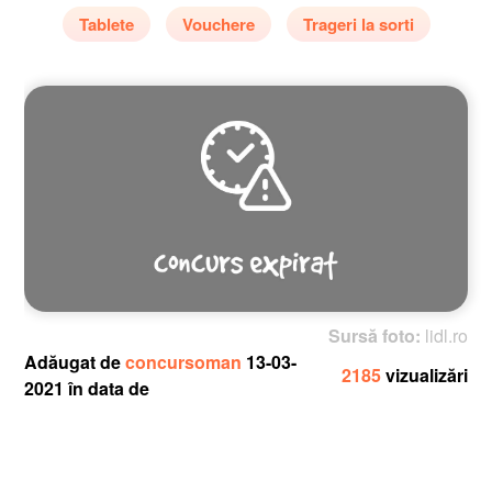
Tablete
Vouchere
Trageri la sorti
Sursă foto:
lidl.ro
Adăugat de
concursoman
13-03-
2185
vizualizări
2021 în data de