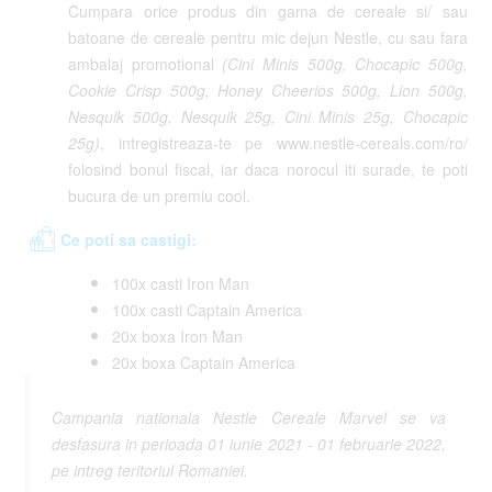
Cumpara orice produs din gama de cereale si/ sau
batoane de cereale pentru mic dejun Nestle, cu sau fara
ambalaj promotional
(Cini Minis 500g, Chocapic 500g,
Cookie Crisp 500g, Honey Cheerios 500g, Lion 500g,
Nesquik 500g, Nesquik 25g, Cini Minis 25g, Chocapic
25g)
, intregistreaza-te pe www.nestle-cereals.com/ro/
folosind bonul fiscal, iar daca norocul iti surade, te poti
bucura de un premiu cool.
Ce poti sa castigi:
100x casti Iron Man
100x casti Captain America
20x boxa Iron Man
20x boxa Captain America
Campania nationala Nestle Cereale Marvel se va
desfasura in perioada 01 iunie 2021 - 01 februarie 2022,
pe intreg teritoriul Romaniei.