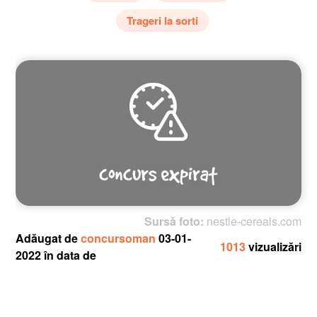
Trageri la sorti
Sursă foto:
nestle-cereals.com
Adăugat de
concursoman
03-01-
1013
vizualizări
2022 în data de